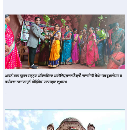
आरटीआय ह्युमन राइट्स अ‍ॅक्टिविस्ट असोसिएशनतर्फे हर्चे, रत्नागिरी येथे भव्य वृक्षारोपण व
पर्यावरण जनजागृती मोहिमेचा उत्साहात शुभारंभ
…