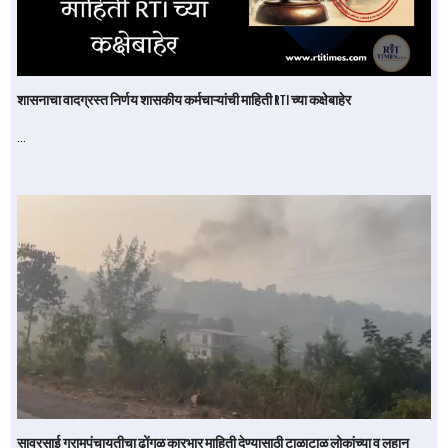
शासनाचा वादग्रस्त निर्णय शासकीय कर्मचाऱ्यांची माहिती RTI च्या कक्षेबाहेर
…
सावरसाई ग्रामपंचायतीचा ढोंगळ कारभार माहिती देण्यासाठी टाळाटाळ लोकांच्या व लहान