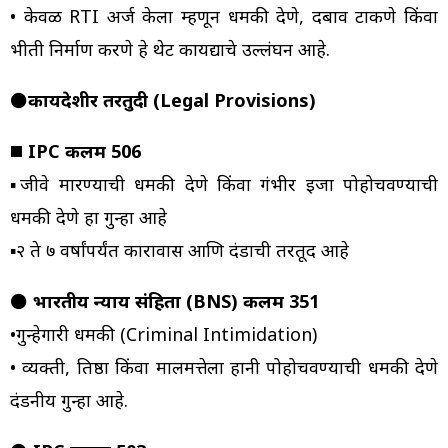
• केवळ RTI अर्ज केला म्हणून धमकी देणे, दबाव टाकणे किंवा
भीती निर्माण करणे हे थेट कायद्याचे उल्लंघन आहे.
⚫
कायदेशीर तरतुदी (Legal Provisions)
◼️
IPC कलम 506
▪️जीवे मारण्याची धमकी देणे किंवा गंभीर इजा पोहोचवण्याची
धमकी देणे हा गुन्हा आहे
▪️२ ते ७ वर्षांपर्यंत कारावास आणि दंडाची तरतूद आहे
⚫
भारतीय न्याय संहिता (BNS) कलम 351
•गुन्हेगारी धमकी (Criminal Intimidation)
• व्यक्ती, प्रतिष्ठा किंवा मालमत्तेला हानी पोहोचवण्याची धमकी देणे
दंडनीय गुन्हा आहे.