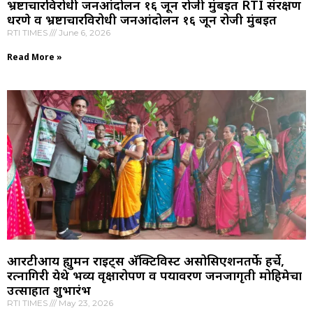
भ्रष्टाचारविरोधी जनआंदोलन १६ जून रोजी मुंबईत RTI संरक्षण
धरणे व भ्रष्टाचारविरोधी जनआंदोलन १६ जून रोजी मुंबईत
RTI TIMES
June 6, 2026
Read More »
आरटीआय ह्युमन राइट्स अ‍ॅक्टिविस्ट असोसिएशनतर्फे हर्चे,
रत्नागिरी येथे भव्य वृक्षारोपण व पर्यावरण जनजागृती मोहिमेचा
उत्साहात शुभारंभ
RTI TIMES
May 23, 2026