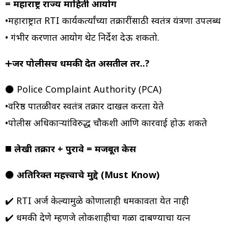
= महाराष्ट्र राज्य माहिती आयोग
•महाराष्ट्रात RTI कार्यकर्त्यांच्या तक्रारींसाठी स्वतंत्र यंत्रणा उपलब्ध
• गंभीर प्रकरणात आयोग थेट निर्देश देऊ शकतो.
➕
जर पोलीसच धमकी देत असतील तर..?
⚫ Police Complaint Authority (PCA)
•वरिष्ठ पातळीवर स्वतंत्र तक्रार दाखल करता येते
•पोलीस अधिकाऱ्यांविरुद्ध चौकशी आणि कारवाई होऊ शकते
◼️
लेखी तक्रार + पुरावे = मजबूत केस
⚫
अतिरिक्त महत्त्वाचे मुद्दे (Must Know)
✔️ RTI अर्ज केल्यामुळे कोणालाही धमकावता येत नाही
✔️ धमकी देणे म्हणजे लोकशाहीचा गळा दाबण्याचा प्रयत्न