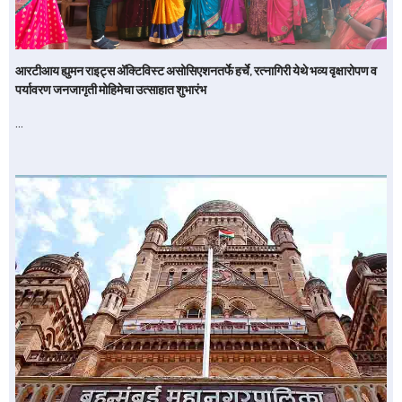
आरटीआय ह्युमन राइट्स अ‍ॅक्टिविस्ट असोसिएशनतर्फे हर्चे, रत्नागिरी येथे भव्य वृक्षारोपण व
पर्यावरण जनजागृती मोहिमेचा उत्साहात शुभारंभ
…