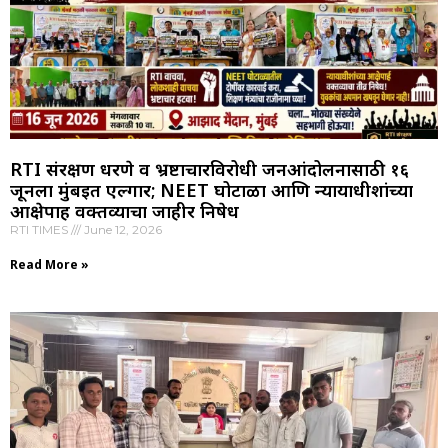
RTI संरक्षण धरणे व भ्रष्टाचारविरोधी जनआंदोलनासाठी १६
जूनला मुंबईत एल्गार; NEET घोटाळा आणि न्यायाधीशांच्या
आक्षेपार्ह वक्तव्याचा जाहीर निषेध
RTI TIMES
June 12, 2026
Read More »