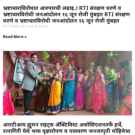
भ्रष्टाचाराविरोधात आरपारची लढाई..! RTI संरक्षण धरणे व
भ्रष्टाचारविरोधी जनआंदोलन १६ जून रोजी मुंबईत RTI संरक्षण
धरणे व भ्रष्टाचारविरोधी जनआंदोलन १६ जून रोजी मुंबईत
RTI TIMES
June 6, 2026
Read More »
आरटीआय ह्युमन राइट्स अ‍ॅक्टिविस्ट असोसिएशनतर्फे हर्चे,
रत्नागिरी येथे भव्य वृक्षारोपण व पर्यावरण जनजागृती मोहिमेचा