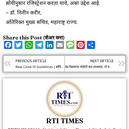
सोयीनुसार रजिस्ट्रेशन करता यावे, असा उद्देश आहे.
– डॉ. नितीन करीर,
अतिरिक्त मुख्य सचिव, महाराष्ट्र राज्य.
Share this Post (शेअर करा)
Facebook
Twitter
WhatsApp
Telegram
LinkedIn
Email
Message
Pinterest
Share
PREVIOUS ARTICLE
NEXT ARTICLE
New Covid-19 Guidelines | कोविड नियमांचे उल्लंघन करणाऱ्‍या व्यक्ती व संस्थांना होणार दंड
देश विकायचा मोदींनी धंदा लावलाय; तो धंदा आंदोलनातून मोडून काढू – मेधा पाटकर
RTI TIMES