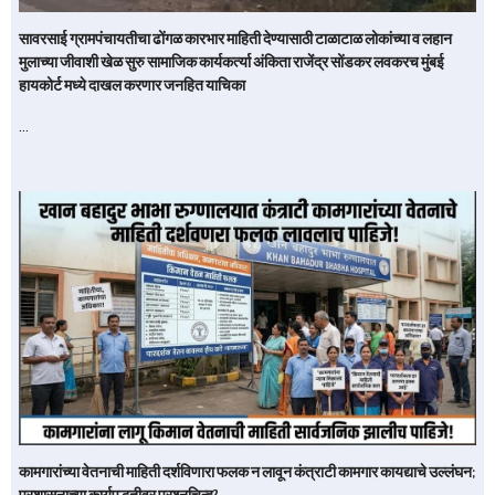
सावरसाई ग्रामपंचायतीचा ढोंगळ कारभार माहिती देण्यासाठी टाळाटाळ लोकांच्या व लहान
मुलाच्या जीवाशी खेळ सुरु सामाजिक कार्यकर्त्या अंकिता राजेंद्र सोंडकर लवकरच मुंबई
हायकोर्ट मध्ये दाखल करणार जनहित याचिका
…
कामगारांच्या वेतनाची माहिती दर्शविणारा फलक न लावून कंत्राटी कामगार कायद्याचे उल्लंघन;