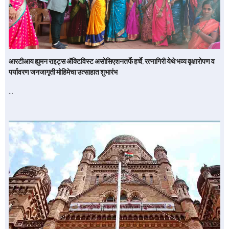
आरटीआय ह्युमन राइट्स अ‍ॅक्टिविस्ट असोसिएशनतर्फे हर्चे, रत्नागिरी येथे भव्य वृक्षारोपण व
पर्यावरण जनजागृती मोहिमेचा उत्साहात शुभारंभ
…