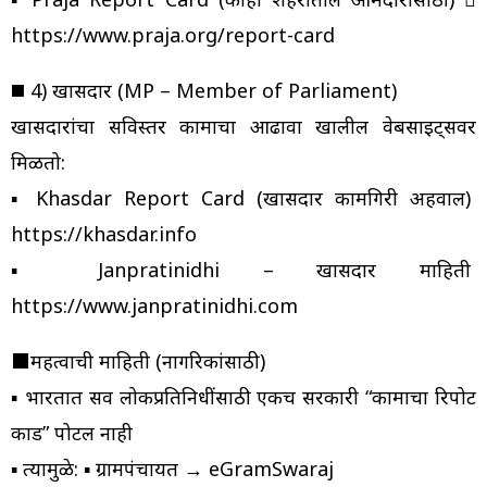
https://www.praja.org/report-card
◼️ 4) खासदार (MP – Member of Parliament)
खासदारांचा सविस्तर कामाचा आढावा खालील वेबसाईट्सवर
मिळतो:
▪️ Khasdar Report Card (खासदार कामगिरी अहवाल)
https://khasdar.info
▪️ Janpratinidhi – खासदार माहिती
https://www.janpratinidhi.com
⬛महत्वाची माहिती (नागरिकांसाठी)
▪️ भारतात सर्व लोकप्रतिनिधींसाठी एकच सरकारी “कामाचा रिपोर्ट
कार्ड” पोर्टल नाही
▪️ त्यामुळे: ▪️ ग्रामपंचायत → eGramSwaraj