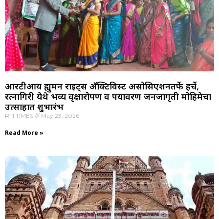
आरटीआय ह्युमन राइट्स अ‍ॅक्टिविस्ट असोसिएशनतर्फे हर्चे,
रत्नागिरी येथे भव्य वृक्षारोपण व पर्यावरण जनजागृती मोहिमेचा
उत्साहात शुभारंभ
RTI TIMES
May 23, 2026
Read More »