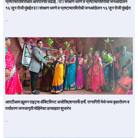
भ्रष्टाचाराविरोधात आरपारची लढाई..! RTI संरक्षण धरणे व भ्रष्टाचारविरोधी जनआंदोलन
१६ जून रोजी मुंबईत RTI संरक्षण धरणे व भ्रष्टाचारविरोधी जनआंदोलन १६ जून रोजी मुंबईत
…
आरटीआय ह्युमन राइट्स अ‍ॅक्टिविस्ट असोसिएशनतर्फे हर्चे, रत्नागिरी येथे भव्य वृक्षारोपण व
पर्यावरण जनजागृती मोहिमेचा उत्साहात शुभारंभ
…