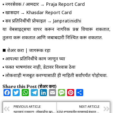
▪️ नगरसेवक / आमदार → Praja Report Card
▪️ खासदार → Khasdar Report Card
▪️ सर्व प्रतिनिधींची प्रोफाइल → Janpratinidhi
या वेबसाईट्सचा वापर करून नागरिक प्रश्न विचारू शकतात,
तुलना करू शकतात आणि जबाबदारी निश्चित करू शकतात.
◼️ शेअर करा | जागरूक रहा
▪️ आपल्या प्रतिनिधींचे काम जाणून घ्या
▪️ फक्त भाषणांवर नाही, डेटावर विश्वास ठेवा
▪️ लोकशाही मजबूत करण्यासाठी ही माहिती सर्वांपर्यंत पोहोचवा.
Share this Post (शेअर करा)
Facebook
Twitter
WhatsApp
Telegram
LinkedIn
Email
Message
Pinterest
Share
PREVIOUS ARTICLE
NEXT ARTICLE
महाराष्ट्राचं राजकारण : लोकशाहीचा खून, सत्ताधाऱ्यांचा माज आणि जनतेची शरणागती
KEM रुग्णालयातील साफसफाई कंत्राटात अनियमिततेचा आरोप; RTI माहिती देण्यात दिरंगाईचा मुद्दा ऐरणीवर