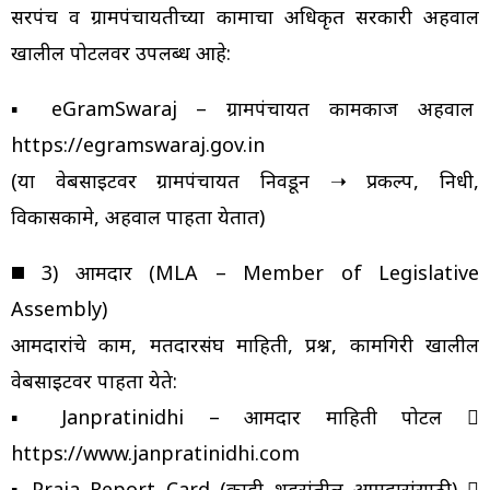
सरपंच व ग्रामपंचायतीच्या कामाचा अधिकृत सरकारी अहवाल
खालील पोर्टलवर उपलब्ध आहे:
▪️ eGramSwaraj – ग्रामपंचायत कामकाज अहवाल
https://egramswaraj.gov.in
(या वेबसाईटवर ग्रामपंचायत निवडून ➝ प्रकल्प, निधी,
विकासकामे, अहवाल पाहता येतात)
◼️ 3) आमदार (MLA – Member of Legislative
Assembly)
आमदारांचे काम, मतदारसंघ माहिती, प्रश्न, कामगिरी खालील
वेबसाईटवर पाहता येते:
▪️ Janpratinidhi – आमदार माहिती पोर्टल 
https://www.janpratinidhi.com
▪️ Praja Report Card (काही शहरांतील आमदारांसाठी) 