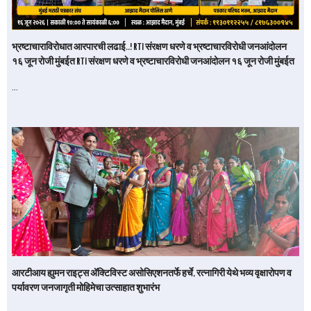
भ्रष्टाचाराविरोधात आरपारची लढाई..! RTI संरक्षण धरणे व भ्रष्टाचारविरोधी जनआंदोलन
१६ जून रोजी मुंबईत RTI संरक्षण धरणे व भ्रष्टाचारविरोधी जनआंदोलन १६ जून रोजी मुंबईत
…
आरटीआय ह्युमन राइट्स अ‍ॅक्टिविस्ट असोसिएशनतर्फे हर्चे, रत्नागिरी येथे भव्य वृक्षारोपण व
पर्यावरण जनजागृती मोहिमेचा उत्साहात शुभारंभ