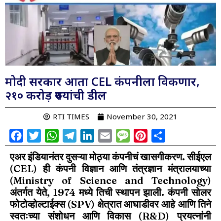
मोदी सरकार आता CEL कंपनीला विकणार,
२१० करोड़ रुपयांची डील
RTI TIMES
November 30, 2021
Facebook
Twitter
WhatsApp
Telegram
LinkedIn
Email
Message
Pinterest
Share
एअर इंडियानंतर दुसऱ्या मोठ्या कंपनीचं खासगीकरण. सीईएल
(CEL) ही कंपनी विज्ञान आणि तंत्रज्ञान मंत्रालयाच्या
(Ministry of Science and Technology)
अंतर्गत येते, 1974 मध्ये तिची स्थापन झाली. कंपनी सोलर
फोटोव्होल्टाईक्स (SPV) क्षेत्रात आघाडीवर आहे आणि तिने
स्वतःच्या संशोधन आणि विकास (R&D) प्रयत्नांनी