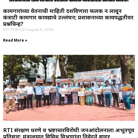
कामगारांच्या वेतनाची माहिती दर्शविणारा फलक न लावून
कंत्राटी कामगार कायद्याचे उल्लंघन; प्रशासनाच्या कार्यपद्धतीवर
प्रश्नचिन्ह?
RTI TIMES
August 6, 2026
Read More »
RTI संरक्षण धरणे व भ्रष्टाचारविरोधी जनआंदोलनाला अभूतपूर्व
प्रतिसाद; मंत्रालयात विविध विभागांना निवेदने सादर