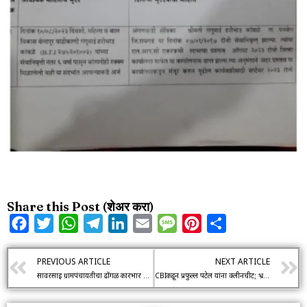
Share this Post (शेअर करा)
Facebook
Twitter
WhatsApp
Telegram
LinkedIn
Email
Message
Pinterest
Share
PREVIOUS ARTICLE
NEXT ARTICLE
सावरसाई ग्रामपंचायतीचा ढोंगळ कारभार माहिती देण्यासाठी टाळाटाळ लोकांच्या व लहान मुलाच्या जीवाशी खेळ सुरु सामाजिक कार्यकर्त्या अंकिता राजेंद्र सोंडकर लवकरच मुंबई हायकोर्ट मध्ये दाखल करणार जनहित याचिका
CBIकडून प्रफुल्ल पटेल यांना क्लीनचीट; भ्रष्टाचार प्रकरणात क्लोजर रिपोर्ट दाखल