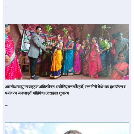
…
आरटीआय ह्युमन राइट्स अ‍ॅक्टिविस्ट असोसिएशनतर्फे हर्चे, रत्नागिरी येथे भव्य वृक्षारोपण व
पर्यावरण जनजागृती मोहिमेचा उत्साहात शुभारंभ
…