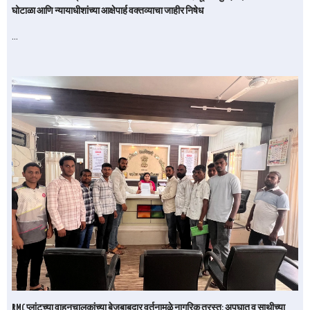
घोटाळा आणि न्यायाधीशांच्या आक्षेपार्ह वक्तव्याचा जाहीर निषेध
…
RMC प्लांटच्या वाहनचालकांच्या बेजबाबदार वर्तनामुळे नागरिक त्रस्त; अपघात व साथीच्या