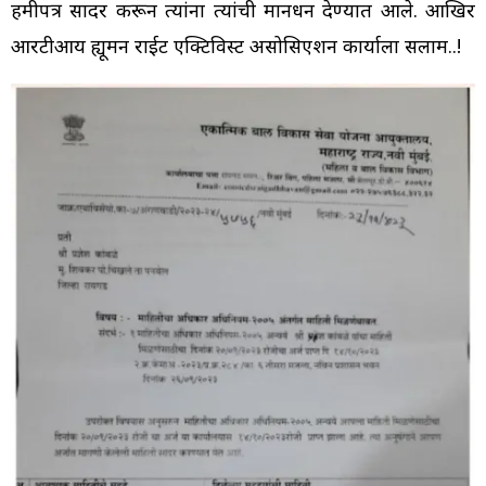
हमीपत्र सादर करून त्यांना त्यांची मानधन देण्यात आले. आखिर
आरटीआय ह्यूमन राईट एक्टिविस्ट असोसिएशन कार्याला सलाम..!