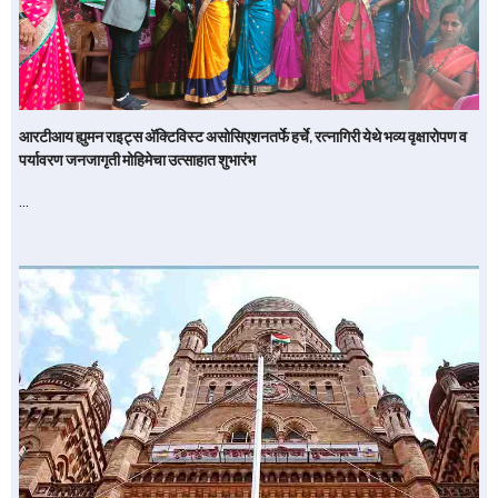
आरटीआय ह्युमन राइट्स अ‍ॅक्टिविस्ट असोसिएशनतर्फे हर्चे, रत्नागिरी येथे भव्य वृक्षारोपण व
पर्यावरण जनजागृती मोहिमेचा उत्साहात शुभारंभ
…