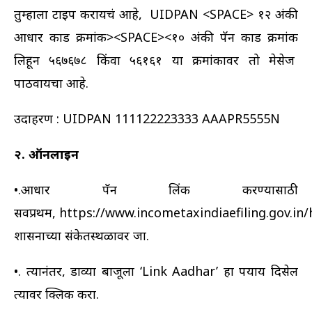
तुम्हाला टाईप करायचं आहे, UIDPAN <SPACE> १२ अंकी
आधार कार्ड क्रमांक><SPACE><१० अंकी पॅन कार्ड क्रमांक
लिहून ५६७६७८ किंवा ५६१६१ या क्रमांकावर तो मेसेज
पाठवायचा आहे.
उदाहरण : UIDPAN 111122223333 AAAPR5555N
२. ऑनलाईन
•.आधार पॅन लिंक करण्यासाठी
सर्वप्रथम,
https://www.incometaxindiaefiling.gov.in
शासनाच्या संकेतस्थळावर जा.
•. त्यानंतर, डाव्या बाजूला ‘Link Aadhar’ हा पर्याय दिसेल
त्यावर क्लिक करा.