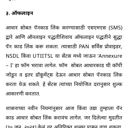
३. ऑफलाईन
आधार सोबत पॅनकार्ड लिंक करण्यासाठी एसएमएस (SMS)
द्वारे आणि ऑनलाईन पद्धतीशिवाय ऑफलाईन पद्धतीने सुद्धा
पॅन कार्ड लिंक करू शकता. त्यासाठी PAN सर्विस प्रोवाईडर,
NSDL किंवा UTIITSL या सेंटर्स मध्ये जाऊन ‘Annexure
– I’ हा फॉर्म भरावा लागेल. फॉर्म सोबत आधारकार्ड ची कॉपी
जोडून व इतर डॉकूमेंट्स देऊन आधार सोबत पॅनकार्ड लिंक
करता येऊ शकते. हे सेंटर्स त्यांच्या नियोजित दरानुसार शुल्क
आकारणी करतात.
शासनाच्या नवीन नियमांनुसार आज किंवा उद्या तुम्हाला पॅन
कार्ड आधार सोबत लिंक करावंच लागेल. जर दिलेल्या मुदतीत
(३० जून, २०२१) केलं तर अतिरिक्त शुल्का पासून वाचू शकता.