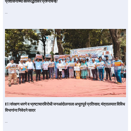
प्रशासनाच्या कार्यपद्धतीवर प्रश्नचिन्ह?
…
RTI संरक्षण धरणे व भ्रष्टाचारविरोधी जनआंदोलनाला अभूतपूर्व प्रतिसाद; मंत्रालयात विविध
विभागांना निवेदने सादर
…