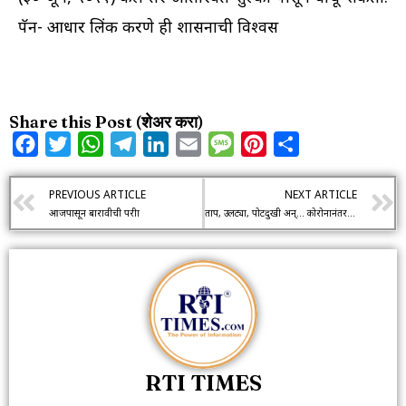
पॅन- आधार लिंक करणे ही शासनाची विश्वस
Share this Post (शेअर करा)
Facebook
Twitter
WhatsApp
Telegram
LinkedIn
Email
Message
Pinterest
Share
PREVIOUS ARTICLE
NEXT ARTICLE
आजपासून बारावीची परीक्षा
ताप, उलट्या, पोटदुखी अन्… कोरोनानंतर ‘या’ व्हायरसचा मोठा धोका; हवेतून होतोय प्रसार
RTI TIMES