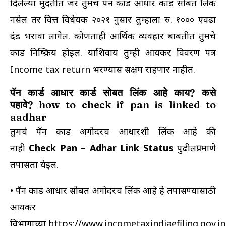
दिलेल्या मुदतीत जर तुमचं पॅन कार्ड आधार कार्ड सोबत लिंक
नसेल तर वित्त विधेयक २०२१ नुसार तुम्हाला रु. १००० एवढा
दंड भरावा लागेल. कोणताही आर्थिक व्यवहार बाबतीत तुमचे
कार्ड निष्क्रिय होईल. याशिवाय तुम्ही आयकर विवरण पत्र
Income tax return भरण्यास सक्षम राहणार नाहीत.
पॅन कार्ड आधार कार्ड सोबत लिंक आहे काय? कसे
पहावे? how to check if pan is linked to
aadhar
तुमचं पॅन कार्ड अगोदरच आधारशी लिंक आहे की
नाही
Check Pan – Adhar Link Status
पुढीलप्रमाणे
तपासता येईल.
• पॅन कार्ड आधार सोबत अगोदरच लिंक आहे हे तपासण्यासाठी
आयकर
विभागाच्या
https://www.incometaxindiaefiling.gov.in