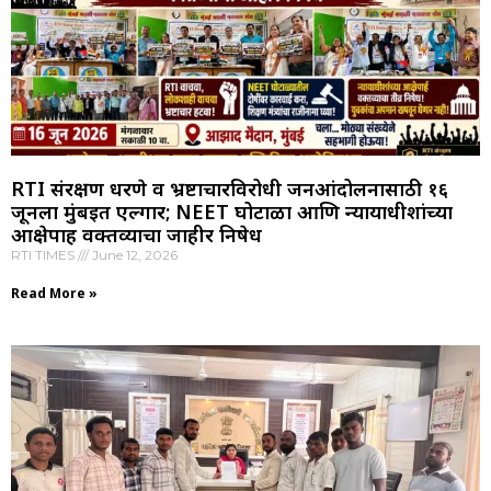
RTI संरक्षण धरणे व भ्रष्टाचारविरोधी जनआंदोलनासाठी १६
जूनला मुंबईत एल्गार; NEET घोटाळा आणि न्यायाधीशांच्या
आक्षेपार्ह वक्तव्याचा जाहीर निषेध
RTI TIMES
June 12, 2026
Read More »