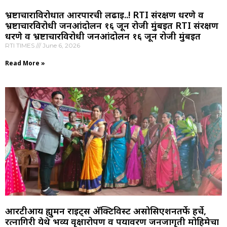
भ्रष्टाचाराविरोधात आरपारची लढाई..! RTI संरक्षण धरणे व
भ्रष्टाचारविरोधी जनआंदोलन १६ जून रोजी मुंबईत RTI संरक्षण
धरणे व भ्रष्टाचारविरोधी जनआंदोलन १६ जून रोजी मुंबईत
RTI TIMES
June 6, 2026
Read More »
आरटीआय ह्युमन राइट्स अ‍ॅक्टिविस्ट असोसिएशनतर्फे हर्चे,
रत्नागिरी येथे भव्य वृक्षारोपण व पर्यावरण जनजागृती मोहिमेचा