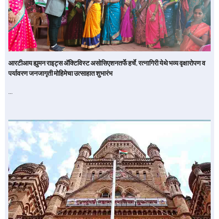
आरटीआय ह्युमन राइट्स अ‍ॅक्टिविस्ट असोसिएशनतर्फे हर्चे, रत्नागिरी येथे भव्य वृक्षारोपण व
पर्यावरण जनजागृती मोहिमेचा उत्साहात शुभारंभ
…