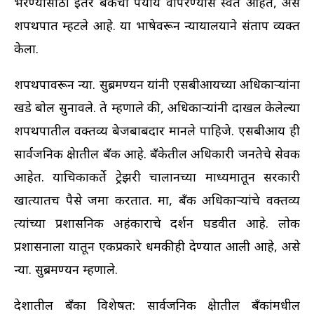
भरण्यासाठी इतर बँकेचा पर्याय वापरण्यास स्वतंत्र आहेत, असे
शपथपत्रात म्हटले आहे. या भाषेवरून न्यायालयाने संताप व्यक्त
केला.
शपथपत्रावरून न्या. सुब्रमण्यन यांनी एसबीआयच्या अधिकाऱ्यांना
खडे बाेल सुनावले. ते म्हणाले की, अधिकाऱ्यांनी दाखल केलेल्या
शपथपत्रातील वक्तव्य बेजबाबदार मानले पाहिजे. एसबीआय ही
सार्वजनिक क्षेत्रातील बँक आहे. बँकेतील अधिकारी जनतेचे सेवक
आहेत. याचिकाकर्ते ट्रेझरी चालानच्या माध्यमातून सरकारी
खात्यातच पैसे जमा करतात. मात्र, बँक अधिकाऱ्यांचे वक्तव्य
त्यांच्या प्रशासनिक अहंकाराचे दर्शन घडवीत आहे. लाेक
प्रशासनाला यातून एकप्रकारे धमकीही देण्यात आली आहे, असे
न्या. सुब्रमण्यन म्हणाले.
देशातील बँका विशेषत: सार्वजनिक क्षेत्रातील बँकांमधील