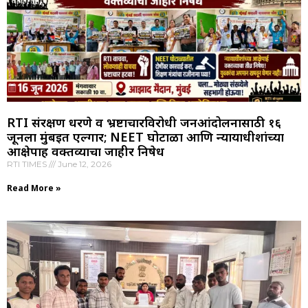
RTI संरक्षण धरणे व भ्रष्टाचारविरोधी जनआंदोलनासाठी १६
जूनला मुंबईत एल्गार; NEET घोटाळा आणि न्यायाधीशांच्या
आक्षेपार्ह वक्तव्याचा जाहीर निषेध
RTI TIMES
June 12, 2026
Read More »