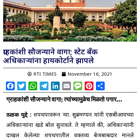
ग्राहकांशी साैजन्याने वागा; स्टेट बॅंक
अधिकाऱ्यांना हायकोर्टाने झापले
RTI TIMES
November 16, 2021
Facebook
Twitter
WhatsApp
Telegram
LinkedIn
Email
Message
Pinterest
Share
ग्राहकांशी साैजन्याने वागा; त्यांच्यामुळेच मिळतो पगार...
ठळक मुद्दे :
शपथपत्रावरून न्या. सुब्रमण्यन यांनी एसबीआयच्या
अधिकाऱ्यांना खडे बाेल सुनावले. ते म्हणाले की, अधिकाऱ्यांनी
दाखल केलेल्या शपथपत्रातील वक्तव्य बेजबाबदार मानले