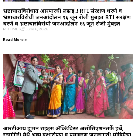
भ्रष्टाचाराविरोधात आरपारची लढाई..! RTI संरक्षण धरणे व
भ्रष्टाचारविरोधी जनआंदोलन १६ जून रोजी मुंबईत RTI संरक्षण
धरणे व भ्रष्टाचारविरोधी जनआंदोलन १६ जून रोजी मुंबईत
RTI TIMES
June 6, 2026
Read More »
आरटीआय ह्युमन राइट्स अ‍ॅक्टिविस्ट असोसिएशनतर्फे हर्चे,
रत्नागिरी येथे भव्य वृक्षारोपण व पर्यावरण जनजागृती मोहिमेचा