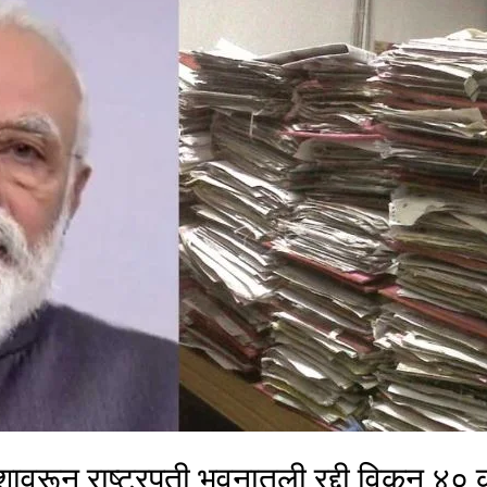
ेशावरून राष्ट्रपती भवनातली रद्दी विकून ४०