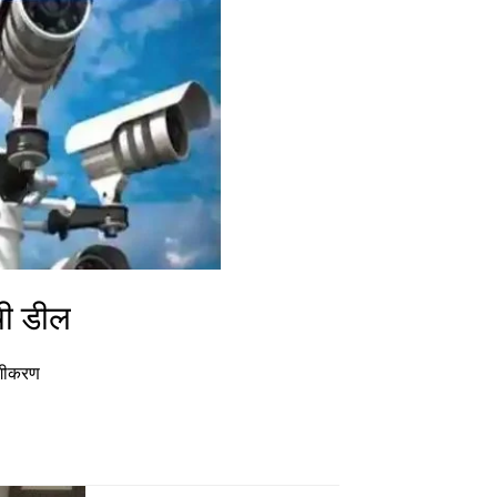
ची डील
सगीकरण