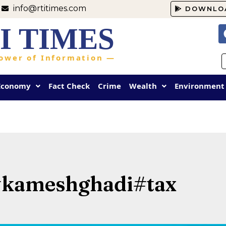
info@rtitimes.com
DOWNLO
I TIMES
ower of Information —
Economy
Fact Check
Crime
Wealth
Environment
#kameshghadi#tax