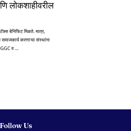
 आणि लोकशाहीवरील
टॅक्स बेनिफिट मिळते. मात्र,
ष समाजकार्य करणाऱ्या संस्थांना
 80GGC व …
Follow Us